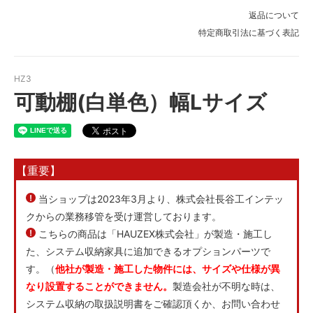
6,006円(税込)
返品について
75-45
特定商取引法に基づく表記
6,171円(税込)
75-50
6,952円(税込)
HZ3
75-60
可動棚(白単色）幅Lサイズ
7,744円(税込)
75-75
8,910円(税込)
75-90
【重要】
10,824円(税込)
80-24
当ショップは2023年3月より、株式会社長谷工インテッ
5,379円(税込)
クからの業務移管を受け運営しております。
80-30
こちらの商品は「HAUZEX株式会社」が製造・施工し
5,379円(税込)
た、システム収納家具に追加できるオプションパーツで
80-35
す。（
他社が製造・施工した物件には、サイズや仕様が異
6,006円(税込)
なり設置することができません。
製造会社が不明な時は、
80-40
システム収納の取扱説明書をご確認頂くか、お問い合わせ