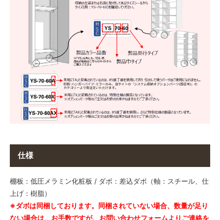
6,325円(税込)
85-45
6,644円(税込)
85-50
7,579円(税込)
85-60
8,437円(税込)
85-75
9,702円(税込)
85-90
11,605円(税込)
90-24
6,006円(税込)
仕様
90-30
6,006円(税込)
棚板：低圧メラミン化粧板 / ダボ：差込ダボ（軸：スチール、仕
90-35
上げ：樹脂）
6,479円(税込)
※ダボは同梱しております。同梱されていない場合、数量が足り
90-40
ない場合は、お手数ですが、お問い合わせフォームよりご連絡を