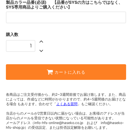
5,698円(税込)
製品カラー品番(必須) 【品番がSYSの方はこちらではなく、
SYS専用商品よりご購入ください】
70-45
6,006円(税込)
70-50
6,644円(税込)
購入数
70-60
7,106円(税込)
70-75
8,602円(税込)
70-90
カートに入れる
9,702円(税込)
75-24
4,752円(税込)
各商品はご注文受付後から、約2~3週間前後でお届け致します。また、商品
75-30
によっては、作成などに時間がかかりますので、約4~5週間後のお届けとな
5,225円(税込)
る場合 もあります。合わせて「
よくある質問
」もご確認ください。
75-35
当店からのメールが2営業日以内に届かない場合は、お客様のアドレスが当
5,698円(税込)
店からのメールを受信できない状態になっている可能性があります。
メールアドレス（info-hfs-online@haseko.co.jp および info@haseko-
75-40
hfs-shop.jp）の受信設定、または拒否設定解除をお願いします。