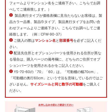
6,171円(税込)
フォームよりマンション名をご連絡下さい。こちらでお調
80-45
べしてご連絡致します。）
6,479円(税込)
製品奥行タイプが価格表欄に見当たらないお客様は、製
80-50
品カラー品番、製品巾タイプ、製品奥行タイプをお問い合
7,425円(税込)
わせフォームよりご連絡下さい。こちらでお調べしてご連
80-60
絡致します。（例：CFW-90-37）
7,898円(税込)
ご購入の際は
マンション名
と
部屋番号
を必ずご記入くだ
80-75
さい。
9,383円(税込)
配送先住所とオプションパーツを使用される住所が異な
80-90
る場合は、購入ページの備考欄に、どちらのご住所でオプ
11,132円(税込)
ションパーツを使用されるかをご記入ください。
85-24
YS-70-60の「70」「60」は、「可動棚の幅70cm」、
5,698円(税込)
「可動棚の奥行60cm」という寸法を意味しているのではご
85-30
ざいません。
サイズシールと同じ数字の可動棚
をご購入く
5,698円(税込)
ださい。
85-35
6,171円(税込)
85-40