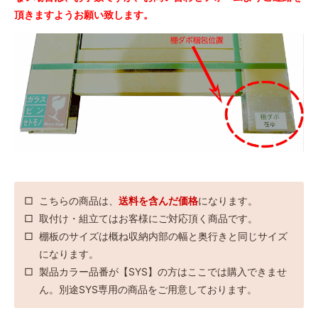
6,644円(税込)
頂きますようお願い致します。
90-45
6,952円(税込)
90-50
7,744円(税込)
90-60
8,910円(税込)
90-75
10,824円(税込)
90-90
12,078円(税込)
こちらの商品は、
送料を含んだ価格
になります。
取付け・組立てはお客様にご対応頂く商品です。
棚板のサイズは概ね収納内部の幅と奥行きと同じサイズ
になります。
製品カラー品番が【SYS】の方はここでは購入できませ
ん。別途SYS専用の商品をご用意しております。