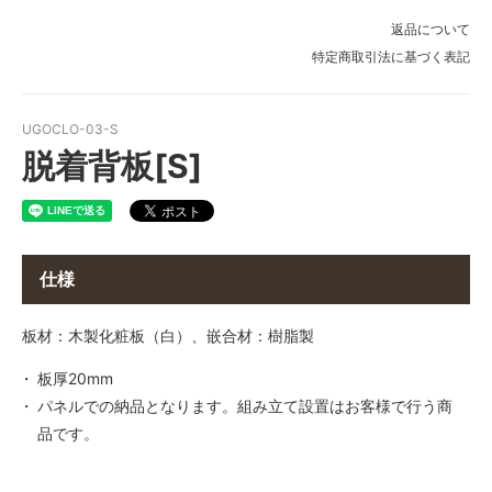
H：2450mm × W：750mm
返品について
H：2450mm × W：760mm
特定商取引法に基づく表記
H：2450mm × W：770mm
H：2450mm × W：780mm
UGOCLO-03-S
脱着背板[S]
H：2450mm × W：790mm
H：2450mm × W：800mm
H：2450mm × W：810mm
H：2450mm × W：820mm
仕様
H：2450mm × W：830mm
板材：木製化粧板（白）、嵌合材：樹脂製
H：2450mm × W：840mm
板厚20mm
H：2450mm × W：850mm
パネルでの納品となります。組み立て設置はお客様で行う商
H：2450mm × W：860mm
品です。
H：2450mm × W：870mm
H：2450mm × W：880mm