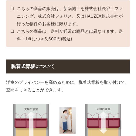
こちらの商品の販売は、新築施工を株式会社長谷工ファ
H：2450mm × W：890mm
ニシング、株式会社フォリス、又はHAUZEX株式会社が
H：2450mm × W：900mm
行った物件のお客様に限ります。
こちらの商品は、送料が通常の商品とは異なります。送
料：1点につき5,500円(税込)
脱着式背板について
洋室のプライバシーを高めるために、脱着式背板を取り付けて、
空間をしきることができます。