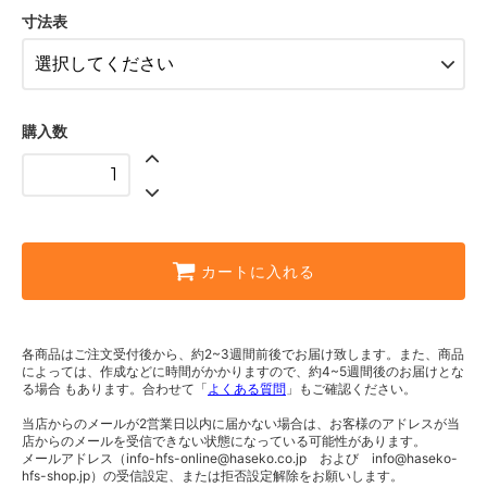
H：2450mm × W：620mm
寸法表
H：2450mm × W：630mm
H：2450mm × W：640mm
H：2450mm × W：650mm
購入数
H：2450mm × W：660mm
H：2450mm × W：670mm
H：2450mm × W：680mm
カートに入れる
H：2450mm × W：690mm
H：2450mm × W：700mm
H：2450mm × W：710mm
各商品はご注文受付後から、約2~3週間前後でお届け致します。また、商品
によっては、作成などに時間がかかりますので、約4~5週間後のお届けとな
H：2450mm × W：720mm
る場合 もあります。合わせて「
よくある質問
」もご確認ください。
H：2450mm × W：730mm
当店からのメールが2営業日以内に届かない場合は、お客様のアドレスが当
店からのメールを受信できない状態になっている可能性があります。
メールアドレス（info-hfs-online@haseko.co.jp および info@haseko-
H：2450mm × W：740mm
hfs-shop.jp）の受信設定、または拒否設定解除をお願いします。