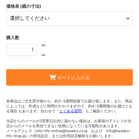
8,800円(税込)
価格表 (鏡の寸法)
W：30.0cm × H：50.0cm
6,600円(税込)
W：30.0cm × H：80.0cm
8,800円(税込)
購入数
カートに入れる
各商品はご注文受付後から、約2~3週間前後でお届け致します。また、商品
によっては、作成などに時間がかかりますので、約4~5週間後のお届けとな
る場合 もあります。合わせて「
よくある質問
」もご確認ください。
当店からのメールが2営業日以内に届かない場合は、お客様のアドレスが当
店からのメールを受信できない状態になっている可能性があります。
メールアドレス（info-hfs-online@haseko.co.jp および info@haseko-
hfs-shop.jp）の受信設定、または拒否設定解除をお願いします。