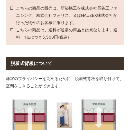
こちらの商品の販売は、新築施工を株式会社長谷工ファ
H：2400mm × W：890mm
ニシング、株式会社フォリス、又はHAUZEX株式会社が
H：2400mm × W：900mm
行った物件のお客様に限ります。
こちらの商品は、送料が通常の商品とは異なります。送
料：1点につき5,500円(税込)
脱着式背板について
洋室のプライバシーを高めるために、脱着式背板を取り付けて、
空間をしきることができます。