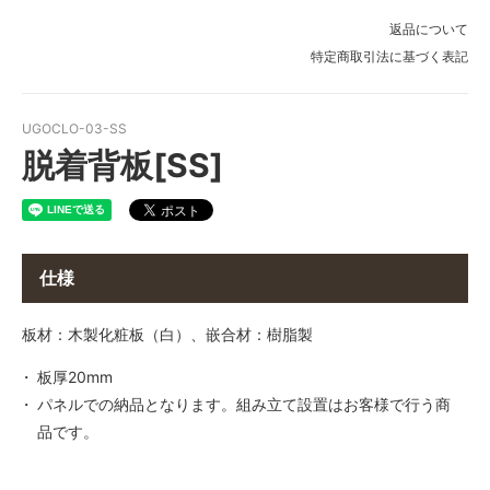
H：2400mm × W：750mm
返品について
H：2400mm × W：760mm
特定商取引法に基づく表記
H：2400mm × W：770mm
H：2400mm × W：780mm
UGOCLO-03-SS
脱着背板[SS]
H：2400mm × W：790mm
H：2400mm × W：800mm
H：2400mm × W：810mm
H：2400mm × W：820mm
仕様
H：2400mm × W：830mm
板材：木製化粧板（白）、嵌合材：樹脂製
H：2400mm × W：840mm
板厚20mm
H：2400mm × W：850mm
パネルでの納品となります。組み立て設置はお客様で行う商
H：2400mm × W：860mm
品です。
H：2400mm × W：870mm
H：2400mm × W：880mm