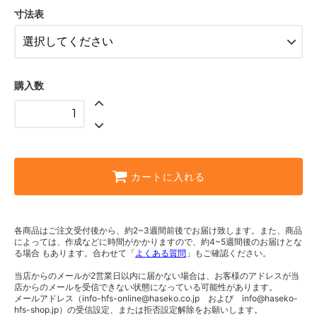
H：2400mm × W：620mm
寸法表
H：2400mm × W：630mm
H：2400mm × W：640mm
H：2400mm × W：650mm
購入数
H：2400mm × W：660mm
H：2400mm × W：670mm
H：2400mm × W：680mm
カートに入れる
H：2400mm × W：690mm
H：2400mm × W：700mm
H：2400mm × W：710mm
各商品はご注文受付後から、約2~3週間前後でお届け致します。また、商品
によっては、作成などに時間がかかりますので、約4~5週間後のお届けとな
H：2400mm × W：720mm
る場合 もあります。合わせて「
よくある質問
」もご確認ください。
H：2400mm × W：730mm
当店からのメールが2営業日以内に届かない場合は、お客様のアドレスが当
店からのメールを受信できない状態になっている可能性があります。
メールアドレス（info-hfs-online@haseko.co.jp および info@haseko-
H：2400mm × W：740mm
hfs-shop.jp）の受信設定、または拒否設定解除をお願いします。