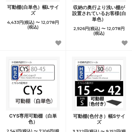
可動棚(白単色）幅Lサイ
収納の奥行より浅い棚が
ズ
設置されているお客様(白
単色）
4,433円(税込) 〜 12,078円
(税込)
2,926円(税込) 〜 12,078円
(税込)
CYS専用可動棚（白単
可動棚(色付き）幅Sサイ
色）
ズ
2,541円(税込) 〜 7,106円(税
3,322円(税込) 〜 9,152円(税